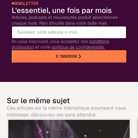
NEWSLETTER
L'essentiel, une fois par mois
Articles, podcasts et nouveautés produit sélectionnés
chaque mois. Rien d'inutile dans votre boîte mail.
En vous inscrivant, vous acceptez nos
conditions
d'utilisation
et notre
politique de confidentialité.
S'INSCRIRE
Sur le même sujet
Ces articles sur la même thématique pourraient vous
intéresser, découvrez-les sans attendre.