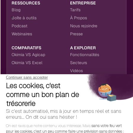
RESSOURCES
ENTREPRISE
Blog
Tarifs
Boîte à outils
À Propos
Podcast
Nous rejoindre
Webinaires
Presse
COMPARATIFS
A EXPLORER
Okimia VS Agicap
Fonctionnalités
Okimia VS Excel
Secteurs
Vidéos
NOUS RETROUVER
CONTACT
RÉSEAUX SOCIAUX
hello@okimia.com
LinkedIn
01 76 50 33 88
Facebook
Youtube
Instagram