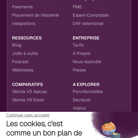
Paiements
PME
Placement de trésorerie
Expert-Comptable
Intégrations
DAF externalisé
RESSOURCES
ENTREPRISE
Blog
Tarifs
Boîte à outils
À Propos
Podcast
Nous rejoindre
Webinaires
Presse
COMPARATIFS
A EXPLORER
Okimia VS Agicap
Fonctionnalités
Okimia VS Excel
Secteurs
Vidéos
NOUS RETROUVER
CONTACT
RÉSEAUX SOCIAUX