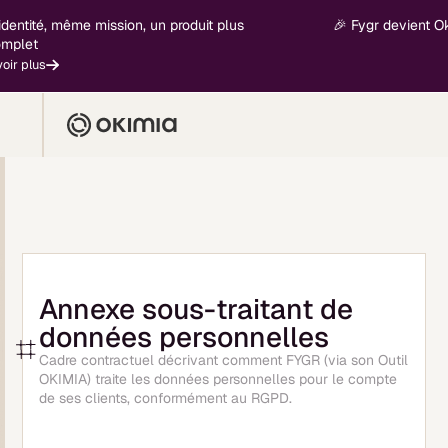
tité, même mission, un produit plus
🎉 Fygr devient Okimia
et
plus
Annexe sous-traitant de
données personnelles
Cadre contractuel décrivant comment FYGR (via son Outil
OKIMIA) traite les données personnelles pour le compte
de ses clients, conformément au RGPD.