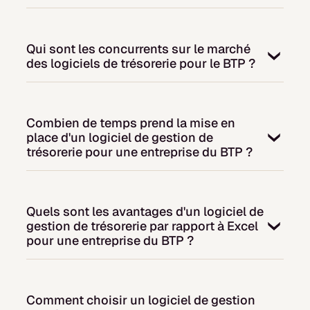
Qui sont les concurrents sur le marché
des logiciels de trésorerie pour le BTP ?
Le marché compte plusieurs acteurs comme
Agicap, Okimia, et des solutions plus
Combien de temps prend la mise en
généralistes. Le choix dépend de la taille de
place d'un logiciel de gestion de
votre entreprise, de la complexité de vos
trésorerie pour une entreprise du BTP ?
projets et de votre budget. Les solutions les
plus adaptées sont celles qui comprennent
La mise en place varie selon la complexité
précisément les enjeux financiers
de votre organisation (de quelques jours à
spécifiques au BTP.
Quels sont les avantages d'un logiciel de
quelques semaines). Le délai dépend du
gestion de trésorerie par rapport à Excel
nombre de chantiers simultanés, de la
pour une entreprise du BTP ?
diversité de vos activités (bâtiment, travaux
publics, rénovation) et des interfaces à
Un logiciel de gestion de trésorerie offre une
paramétrer. Un bon logiciel doit pouvoir
automatisation complète des processus
s'adapter rapidement aux spécificités de vos
Comment choisir un logiciel de gestion
spécifiques au BTP, réduisant