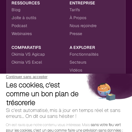
RESSOURCES
ENTREPRISE
Blog
Tarifs
Boîte à outils
À Propos
Podcast
Nous rejoindre
Webinaires
Presse
COMPARATIFS
A EXPLORER
Okimia VS Agicap
Fonctionnalités
Okimia VS Excel
Secteurs
Vidéos
NOUS RETROUVER
CONTACT
RÉSEAUX SOCIAUX
hello@okimia.com
LinkedIn
01 76 50 33 88
Facebook
Youtube
Instagram