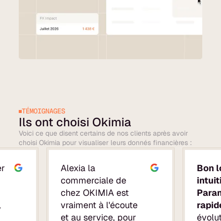
TÉMOIGNAGES
Ils ont choisi Okimia
Voici ce que disent certains de nos clients après avoir
choisi Okimia pour visualiser leurs donnés financières :
er
Alexia la
Bon l
commerciale de
intuit
chez OKIMIA est
Para
,
vraiment à l'écoute
rapid
z
et au service, pour
évolut