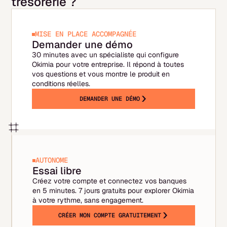
trésorerie ?
adaptés aux spécificités des projets BTP et
productivité, d'optimisation financière et de
ajustez régulièrement vos prévisions.
réduction des risques.
MISE EN PLACE ACCOMPAGNÉE
Demander une démo
30 minutes avec un spécialiste qui configure
Okimia pour votre entreprise. Il répond à toutes
vos questions et vous montre le produit en
conditions réelles.
DEMANDER UNE DÉMO
AUTONOME
Essai libre
Créez votre compte et connectez vos banques
en 5 minutes. 7 jours gratuits pour explorer Okimia
à votre rythme, sans engagement.
CRÉER MON COMPTE GRATUITEMENT