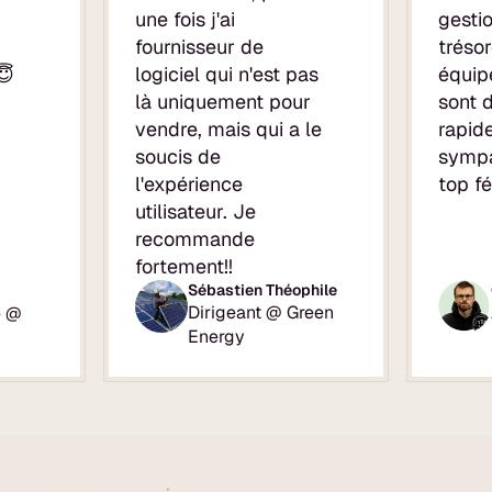
une fois j'ai
gesti
fournisseur de
trésor
😇
logiciel qui n'est pas
équip
là uniquement pour
sont 
vendre, mais qui a le
rapid
soucis de
sympa
l'expérience
top fé
utilisateur. Je
recommande
fortement!!
Sébastien Théophile
Dirigeant @ Green
e @
Energy