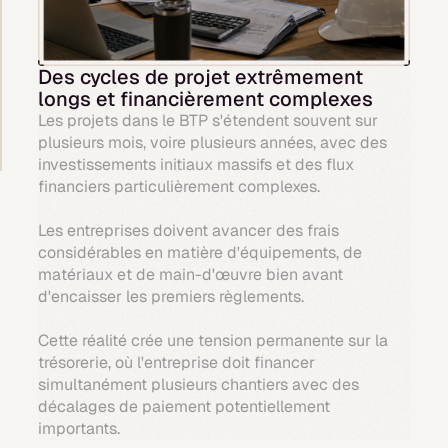
Des cycles de projet extrêmement
longs et financièrement complexes
Les projets dans le BTP s'étendent souvent sur
plusieurs mois, voire plusieurs années, avec des
investissements initiaux massifs et des flux
financiers particulièrement complexes.
Les entreprises doivent avancer des frais
considérables en matière d'équipements, de
matériaux et de main-d'œuvre bien avant
d'encaisser les premiers règlements.
Cette réalité crée une tension permanente sur la
trésorerie, où l'entreprise doit financer
simultanément plusieurs chantiers avec des
décalages de paiement potentiellement
importants.