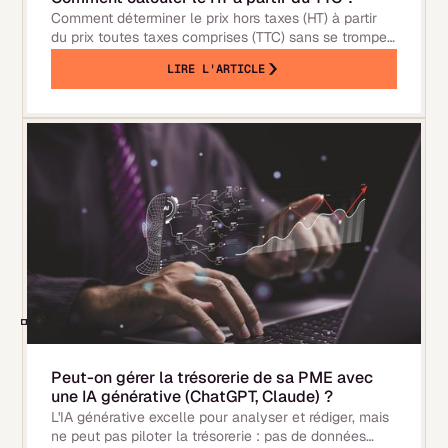
Comment déterminer le prix hors taxes (HT) à partir
du prix toutes taxes comprises (TTC) sans se tromper
? Calculer le HT à partir du TTC ne sera plus un
LIRE L'ARTICLE
problème avec notre calculatrice TVA simple et
rapide. Entrez le montant TTC et le taux de TVA en
fonction de la nature du produit ou des services
Peut-on gérer la trésorerie de sa PME avec
une IA générative (ChatGPT, Claude) ?
L'IA générative excelle pour analyser et rédiger, mais
ne peut pas piloter la trésorerie : pas de données