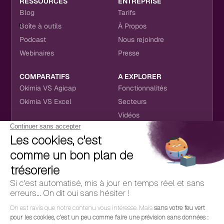
RESSOURCES
ENTREPRISE
Blog
Tarifs
Boîte à outils
À Propos
Podcast
Nous rejoindre
Webinaires
Presse
COMPARATIFS
A EXPLORER
Okimia VS Agicap
Fonctionnalités
Okimia VS Excel
Secteurs
Vidéos
NOUS RETROUVER
CONTACT
RÉSEAUX SOCIAUX
hello@okimia.com
LinkedIn
01 76 50 33 88
Facebook
Youtube
Instagram