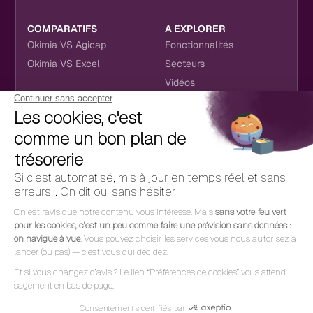
COMPARATIFS
A EXPLORER
Okimia VS Agicap
Fonctionnalités
Okimia VS Excel
Secteurs
Vidéos
NOUS RETROUVER
CONTACT
RÉSEAUX SOCIAUX
hello@okimia.com
LinkedIn
01 76 50 33 88
Facebook
Youtube
Instagram
CGU
RGPD
Cookies
Mentions légales
Politique de confidentialité
© 2026 Okimia | Design & Dev par
Alasta
et
Ouiflow