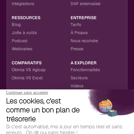
Intégrations
DAF externalisé
RESSOURCES
ENTREPRISE
Blog
Tarifs
Boîte à outils
À Propos
Podcast
Nous rejoindre
Webinaires
Presse
COMPARATIFS
A EXPLORER
Okimia VS Agicap
Fonctionnalités
Okimia VS Excel
Secteurs
Vidéos
NOUS RETROUVER
CONTACT
RÉSEAUX SOCIAUX
hello@okimia.com
LinkedIn
01 76 50 33 88
Facebook
Youtube