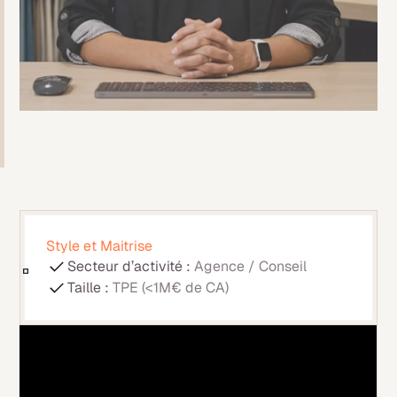
Style et Maitrise
Secteur d’activité :
Agence / Conseil
Taille :
TPE (<1M€ de CA)