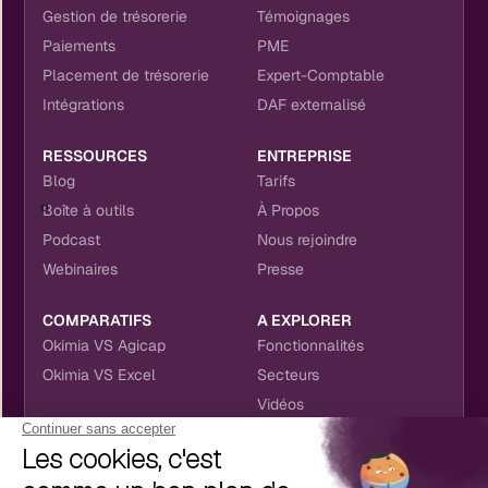
Gestion de trésorerie
Témoignages
Paiements
PME
Placement de trésorerie
Expert-Comptable
Intégrations
DAF externalisé
RESSOURCES
ENTREPRISE
Blog
Tarifs
Boîte à outils
À Propos
Podcast
Nous rejoindre
Webinaires
Presse
COMPARATIFS
A EXPLORER
Okimia VS Agicap
Fonctionnalités
Okimia VS Excel
Secteurs
Vidéos
NOUS RETROUVER
CONTACT
RÉSEAUX SOCIAUX