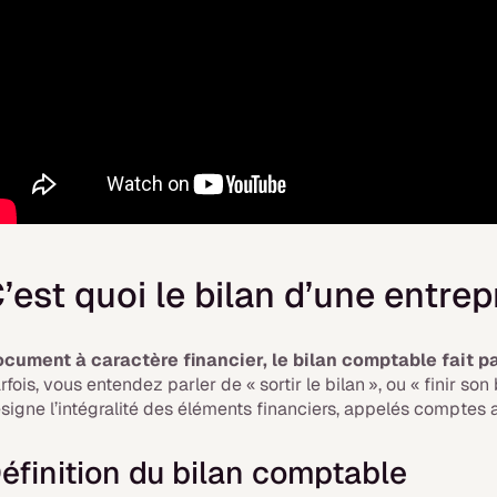
’est quoi le bilan d’une entrep
cument à caractère financier, le bilan comptable fait p
rfois, vous entendez parler de « sortir le bilan », ou « finir so
signe l’intégralité des éléments financiers, appelés comptes an
éfinition du bilan comptable