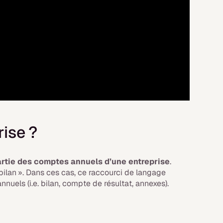
rise ?
artie des comptes annuels d’une entreprise
.
n bilan ». Dans ces cas, ce raccourci de langage
nuels (i.e. bilan, compte de résultat, annexes).