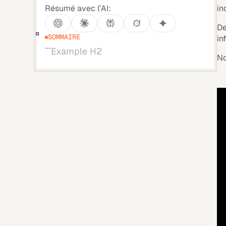
Résumé avec l’AI:
in
De
SOMMAIRE
in
Example H2
No