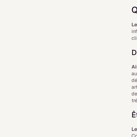
Q
Le
in
cl
D
Ai
au
dé
ar
de
tr
Ê
Le
Co