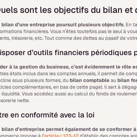
uels sont les objectifs du bilan e
 bilan d’une entreprise poursuit plusieurs objectifs
. En t
formations financières. Vous n’êtes toutefois pas le seul à vo
ients, trésorerie, etc. Tout comme des dettes au passif de votr
isposer d’outils financiers périodiques p
der à la gestion du business, c’est évidemment le rôle e
tres états inclus dans les comptes annuels, il permet de compre
cline sous plusieurs formes, du
bilan comptable
au
bilan f
ticles complémentaires, en bas de cette page). Il sert à dégager
 liquidité. Vous accédez aussi au calcul du fonds de roulemen
ésorerie nette.
tre en conformité avec la loi
 bilan d’entreprise permet également de se conformer à
mmerce impose à l’
article L123-12
d’établir des comptes annu