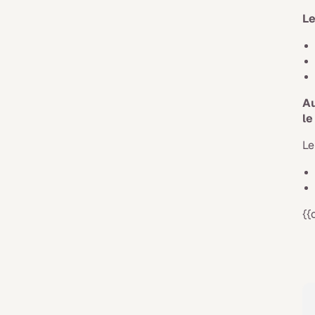
Le
Au
le
Le
{{