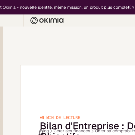
mia - nouvelle identité, même mission, un produit plus complet
En savoir
6 MIN
DE LECTURE
Bilan d'Entreprise : D
Blog
Gérer ses finances
Gérer sa comptabilit