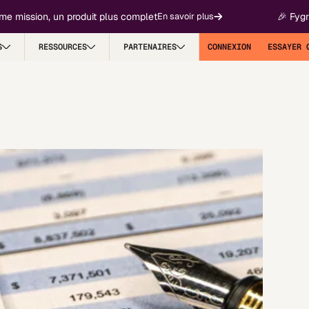
ission, un produit plus complet
🎉 Fygr devi
En savoir plus
S
RESSOURCES
PARTENAIRES
CONNEXION
ESSAYER 