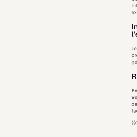
bi
ex
I
l
Le
pr
gé
R
En
vo
de
fa
{{