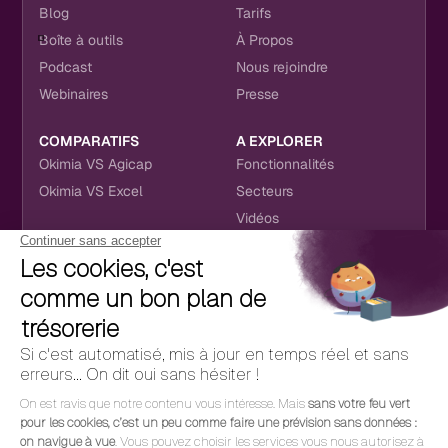
Blog
Tarifs
Boîte à outils
À Propos
Podcast
Nous rejoindre
Webinaires
Presse
COMPARATIFS
A EXPLORER
Okimia VS Agicap
Fonctionnalités
Okimia VS Excel
Secteurs
Vidéos
NOUS RETROUVER
CONTACT
RÉSEAUX SOCIAUX
hello@okimia.com
LinkedIn
01 76 50 33 88
Facebook
Youtube
Instagram