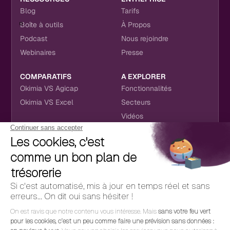
Blog
Tarifs
Boîte à outils
À Propos
Podcast
Nous rejoindre
Webinaires
Presse
COMPARATIFS
A EXPLORER
Okimia VS Agicap
Fonctionnalités
Okimia VS Excel
Secteurs
Vidéos
NOUS RETROUVER
CONTACT
RÉSEAUX SOCIAUX
hello@okimia.com
LinkedIn
01 76 50 33 88
Facebook
Youtube
Instagram