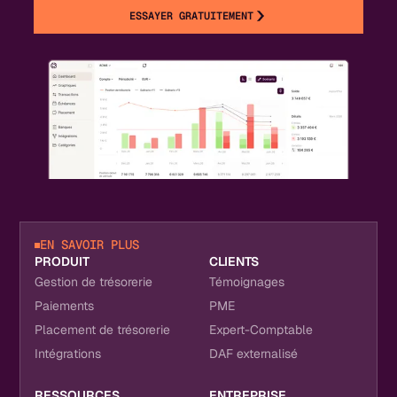
ESSAYER GRATUITEMENT
EN SAVOIR PLUS
PRODUIT
CLIENTS
Gestion de trésorerie
Témoignages
Paiements
PME
Placement de trésorerie
Expert-Comptable
Intégrations
DAF externalisé
RESSOURCES
ENTREPRISE