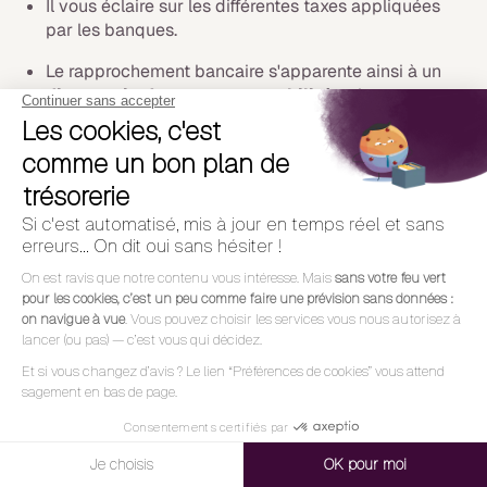
Il vous éclaire sur les différentes taxes appliquées
par les banques.
Le rapprochement bancaire s'apparente ainsi à un
diagnostic de votre comptabilité
qui vous
permettra de mettre en œuvre une série de mesures
pour rétablir une trésorerie équilibrée (relances
clients pour des impayés, déclencher les
procédures de recouvrement en cas de fraudes,
etc.)
Ce processus vous permet de dresser un état des
lieux précis de votre trésorerie à travers un suivi des
créances et en anticipant les flux de trésorerie à
venir. Cela vous permettra d'optimiser le
financement de vos projets, au regard des
opérations à venir.
Quitte à se répéter, insistons sur ce point : dans la
majorité des cas, le rapprochement bancaire
représente un gain de temps précieux et permet de
régulariser les anomalies et incohérences de votre
comptabilité à intervalle régulier plutôt que de