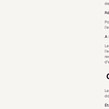
de
Ré
Po
l’
A 
L
l’
re
d’
C
L
do
Ét