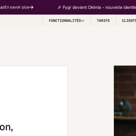
🎉 Fygr devient Okimia - nouvelle identité, m
savoir plus
FONCTIONNALITÉS
TARIFS
CLIENT
ion,