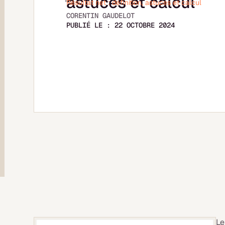
astuces et calcul
Résultat net : définition, astuces et calcul
CORENTIN GAUDELOT
PUBLIÉ LE :
22 OCTOBRE 2024
L