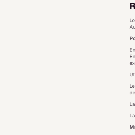
R
Lo
Au
Po
En
En
ex
Ut
L
de
La
La
Ma