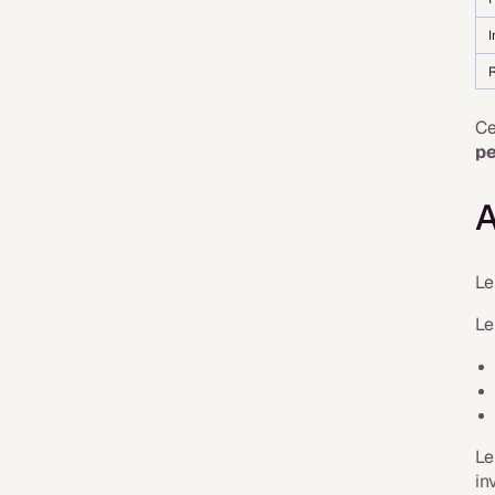
I
R
Ce
pe
A
L
L
Le
in