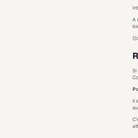
In
A 
bi
{{
R
Si
Co
Po
Il
au
C’
at