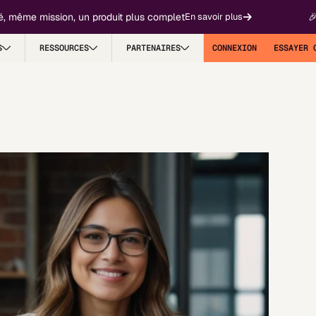
ême mission, un produit plus complet
🎉 Fygr
En savoir plus
S
RESSOURCES
PARTENAIRES
CONNEXION
ESSAYER 