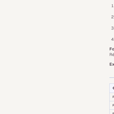
Fo
Ré
Ex
R
R
R