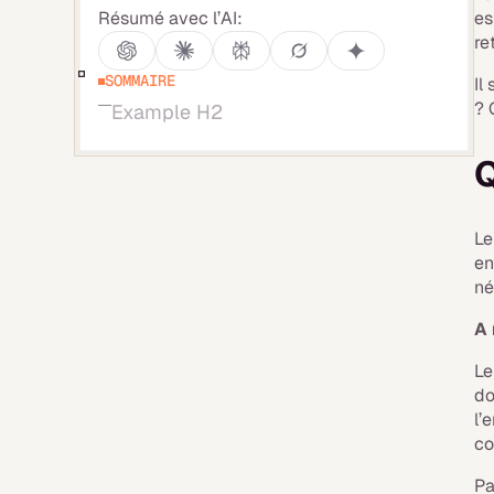
Résumé avec l’AI:
es
re
SOMMAIRE
Il
? 
Example H2
Q
L
en
né
A 
L
do
l’
co
Pa