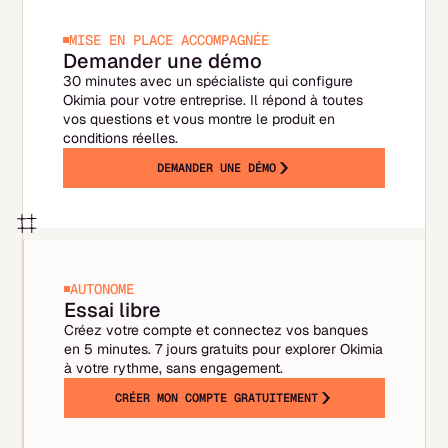
vous préférez un document collaboratif
évolutif). En combinant PowerPoint (pour la
MISE EN PLACE ACCOMPAGNÉE
présentation) et Excel (pour les chiffres),
Demander une démo
vous disposez d'une solution complète et
30 minutes avec un spécialiste qui configure
Okimia pour votre entreprise. Il répond à toutes
professionnelle.
vos questions et vous montre le produit en
conditions réelles.
DEMANDER UNE DÉMO
AUTONOME
Essai libre
Créez votre compte et connectez vos banques
en 5 minutes. 7 jours gratuits pour explorer Okimia
à votre rythme, sans engagement.
CRÉER MON COMPTE GRATUITEMENT