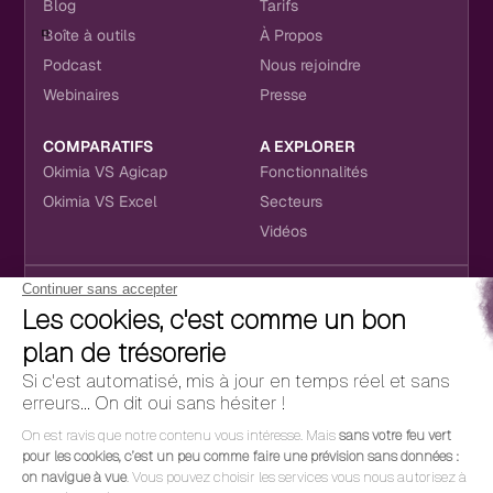
Blog
Tarifs
Boîte à outils
À Propos
Podcast
Nous rejoindre
Webinaires
Presse
COMPARATIFS
A EXPLORER
Okimia VS Agicap
Fonctionnalités
Okimia VS Excel
Secteurs
Vidéos
NOUS RETROUVER
CONTACT
RÉSEAUX SOCIAUX
hello@okimia.com
LinkedIn
01 76 50 33 88
Facebook
Youtube
Instagram