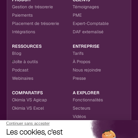
Gestion de trésorerie
Témoignages
Paiements
PME
Placement de trésorerie
Expert-Comptable
Intégrations
DAF externalisé
RESSOURCES
ENTREPRISE
Blog
Tarifs
Boîte à outils
À Propos
Podcast
Nous rejoindre
Webinaires
Presse
COMPARATIFS
A EXPLORER
Okimia VS Agicap
Fonctionnalités
Okimia VS Excel
Secteurs
Vidéos
NOUS RETROUVER