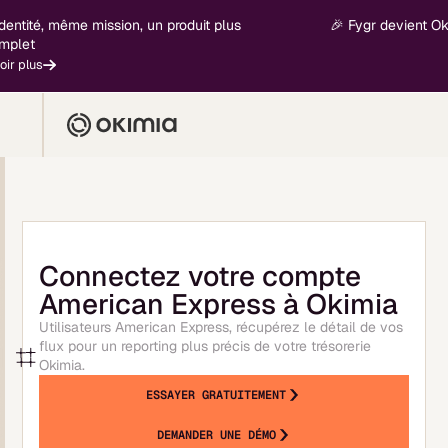
ntité, même mission, un produit plus
🎉 Fygr devient Okimi
let
 plus
Connectez votre compte
American Express à Okimia
Utilisateurs American Express, récupérez le détail de vos
flux pour un reporting plus précis de votre trésorerie
Okimia.
ESSAYER GRATUITEMENT
DEMANDER UNE DÉMO