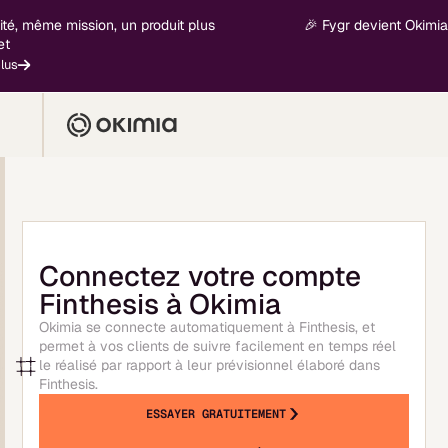
é, même mission, un produit plus
🎉 Fygr devient Okimia - 
s
Connectez votre compte
Finthesis à Okimia
Okimia se connecte automatiquement à Finthesis, et
permet à vos clients de suivre facilement en temps réel
le réalisé par rapport à leur prévisionnel élaboré dans
Finthesis.
ESSAYER GRATUITEMENT