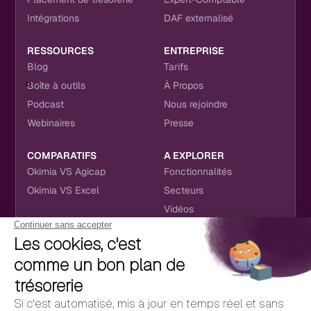
Intégrations
DAF externalisé
RESSOURCES
ENTREPRISE
Blog
Tarifs
Boîte à outils
À Propos
Podcast
Nous rejoindre
Webinaires
Presse
COMPARATIFS
A EXPLORER
Okimia VS Agicap
Fonctionnalités
Okimia VS Excel
Secteurs
Vidéos
NOUS RETROUVER
CONTACT
RÉSEAUX SOCIAUX
hello@okimia.com
LinkedIn
01 76 50 33 88
Facebook