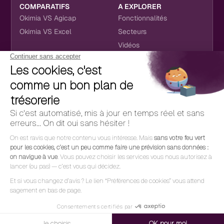
COMPARATIFS
A EXPLORER
Okimia VS Agicap
Fonctionnalités
Okimia VS Excel
Secteurs
Vidéos
NOUS RETROUVER
CONTACT
RÉSEAUX SOCIAUX
hello@okimia.com
LinkedIn
01 76 50 33 88
Facebook
Youtube
Instagram
CGU
RGPD
Cookies
Mentions légales
Politique de confidentialité
© 2026 Okimia | Design & Dev par
Alasta
et
Ouiflow