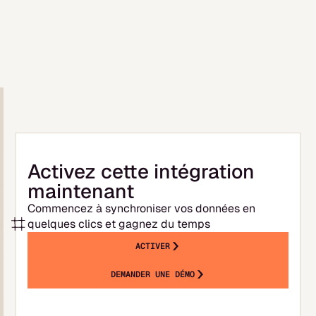
récupération initiale de l'historique prend
ensuite de quelques minutes à quelques
heures selon le volume. Vous pouvez
commencer à explorer votre suivi de
trésorerie et construire votre prévisionnel
dès la fin de la synchronisation initiale.
Activez cette intégration
maintenant
Commencez à synchroniser vos données en
quelques clics et gagnez du temps
ACTIVER
DEMANDER UNE DÉMO