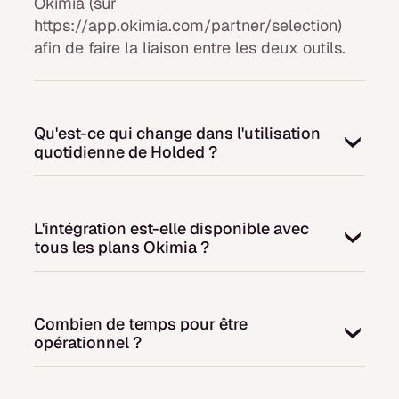
Okimia (sur
https://app.okimia.com/partner/selection)
afin de faire la liaison entre les deux outils.
Qu'est-ce qui change dans l'utilisation
quotidienne de Holded ?
Rien pour vos équipes. Chacun continue à
travailler dans Holded comme avant. Okimia
L'intégration est-elle disponible avec
est une couche de pilotage qui s'ajoute,
tous les plans Okimia ?
utilisée au quotidien uniquement par ceux
qui pilotent la trésorerie : DAF, RAF, DG,
L'intégration est disponible pour tous les
contrôleur de gestion.
clients Okimia, quel que soit le plan auquel
Combien de temps pour être
ils ont souscrit.
opérationnel ?
La connexion se fait en quelques minutes. La