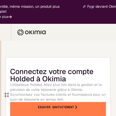
ité, même mission, un produit plus
🎉 Fygr devient Okimia 
t
lus
Connectez votre compte
Holded à Okimia
Utilisateurs Holded, allez plus loin dans la gestion et la
prévision de votre trésorerie grâce à Okimia.
Synchronisez vos factures clients et fournisseurs pour un
suivi de trésorerie en temps réel.
ESSAYER GRATUITEMENT