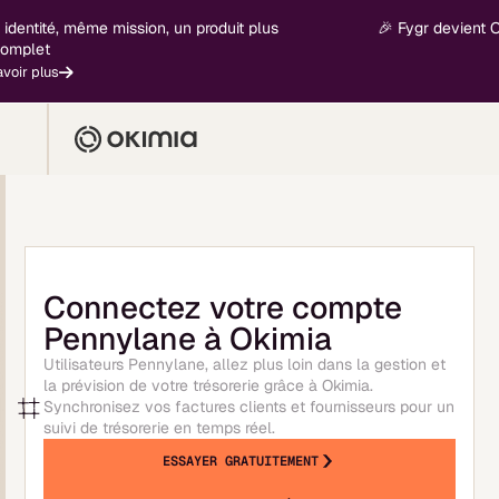
entité, même mission, un produit plus
🎉 Fygr devient Oki
plet
ir plus
Connectez votre compte
Pennylane à Okimia
Utilisateurs Pennylane, allez plus loin dans la gestion et
la prévision de votre trésorerie grâce à Okimia.
Synchronisez vos factures clients et fournisseurs pour un
suivi de trésorerie en temps réel.
ESSAYER GRATUITEMENT