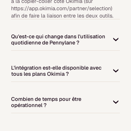
à la copier-coller côté Okimia (sur
https://app.okimia.com/partner/selection)
afin de faire la liaison entre les deux outils.
Qu'est-ce qui change dans l'utilisation
quotidienne de Pennylane ?
Rien pour vos équipes. Chacun continue à
travailler dans Pennylane comme avant.
L'intégration est-elle disponible avec
Okimia est une couche de pilotage qui
tous les plans Okimia ?
s'ajoute, utilisée au quotidien uniquement par
ceux qui pilotent la trésorerie : DAF, RAF,
L'intégration est disponible pour tous les
DG, contrôleur de gestion.
clients Okimia, quel que soit le plan auquel
Combien de temps pour être
ils ont souscrit.
opérationnel ?
La connexion se fait en quelques minutes. La
récupération initiale de l'historique prend