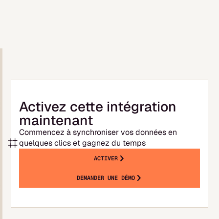
ensuite de quelques minutes à quelques
heures selon le volume. Vous pouvez
commencer à explorer votre suivi de
trésorerie et construire votre prévisionnel
dès la fin de la synchronisation initiale.
Activez cette intégration
maintenant
Commencez à synchroniser vos données en
quelques clics et gagnez du temps
ACTIVER
DEMANDER UNE DÉMO