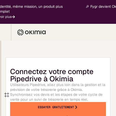
ntité, même mission, un produit plus
🎉 Fygr devient Okimi
let
 plus
Connectez votre compte
Pipedrive à Okimia
Utilisateurs Pipedrive, allez plus loin dans la gestion et la
prévision de votre trésorerie grâce à Okimia.
Synchronisez vos devis et les étapes de votre cycle de
vente pour un suivi de trésorerie en temps réel.
ESSAYER GRATUITEMENT