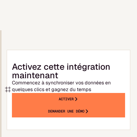
ensuite de quelques minutes à quelques
heures selon le volume. Vous pouvez
commencer à explorer votre suivi de
trésorerie et construire votre prévisionnel
dès la fin de la synchronisation initiale.
Activez cette intégration
maintenant
Commencez à synchroniser vos données en
quelques clics et gagnez du temps
ACTIVER
DEMANDER UNE DÉMO