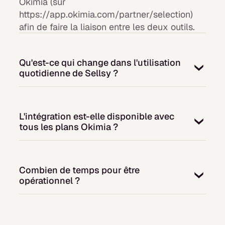
Okimia (sur
https://app.okimia.com/partner/selection)
afin de faire la liaison entre les deux outils.
Qu'est-ce qui change dans l'utilisation
quotidienne de Sellsy ?
Rien pour vos équipes. Chacun continue à
travailler dans Sellsy comme avant. Okimia
L'intégration est-elle disponible avec
est une couche de pilotage qui s'ajoute,
tous les plans Okimia ?
utilisée au quotidien uniquement par ceux
qui pilotent la trésorerie : DAF, RAF, DG,
L'intégration est disponible pour tous les
contrôleur de gestion.
clients Okimia, quel que soit le plan auquel
Combien de temps pour être
ils ont souscrit.
opérationnel ?
La connexion se fait en quelques minutes. La
récupération initiale de l'historique prend