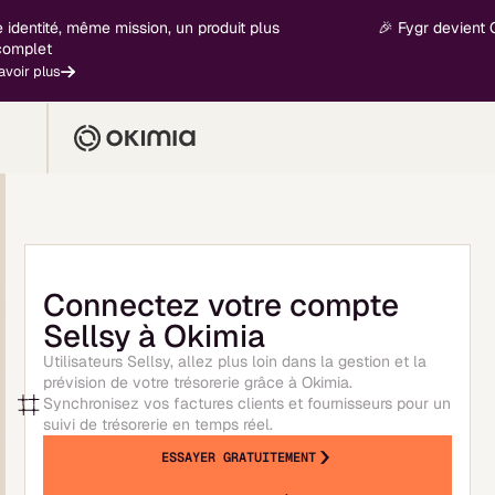
dentité, même mission, un produit plus
🎉 Fygr devient Oki
plet
ir plus
Connectez votre compte
Sellsy à Okimia
Utilisateurs Sellsy, allez plus loin dans la gestion et la
prévision de votre trésorerie grâce à Okimia.
Synchronisez vos factures clients et fournisseurs pour un
suivi de trésorerie en temps réel.
ESSAYER GRATUITEMENT