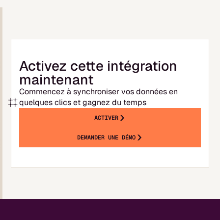
quotidienne). Comptez en général quelques
jours entre la signature et la première
synchronisation effective. Une fois la
récupération initiale terminée, votre suivi de
trésorerie et votre prévisionnel sont
Activez cette intégration
opérationnels dans Okimia.
maintenant
Commencez à synchroniser vos données en
quelques clics et gagnez du temps
ACTIVER
DEMANDER UNE DÉMO