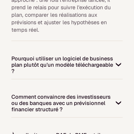
prend le relais pour suivre l'exécution du
plan, comparer les réalisations aux
prévisions et ajuster les hypothèses en
temps réel.
Pourquoi utiliser un logiciel de business
plan plutôt qu'un modèle téléchargeable
?
Un modèle téléchargeable est figé : il ne se
met pas à jour, ne connecte pas vos
Comment convaincre des investisseurs
données réelles et ne s'adapte pas à
ou des banques avec un prévisionnel
l'évolution de votre projet. Un logiciel de
financier structuré ?
business plan offre des fonctionnalités
interactives et une structure guidée. Pour un
Les investisseurs et les banques recherchent
DAF qui accompagne la création ou la
avant tout des hypothèses réalistes et une