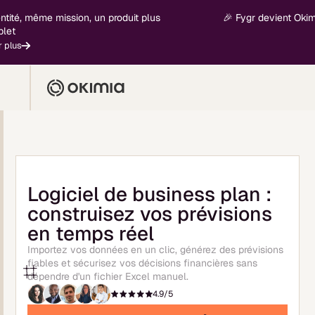
, même mission, un produit plus
🎉 Fygr devient Okimia - 
Logiciel de business plan :
construisez vos prévisions
en temps réel
Importez vos données en un clic, générez des prévisions
fiables et sécurisez vos décisions financières sans
dépendre d'un fichier Excel manuel.
4.9/5