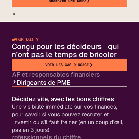
RÉSERVER UNE DÉMO
POUR QUI ?
Conçu pour les décideurs qui
n’ont pas le temps de bricoler
VOIR LES CAS D'USAGE
DAF et responsables financiers
Dirigeants de PME
Optimisez votre pilotage de trésorerie
Toute votre trésorerie centralisée, des
prévisions fiables, et plus de temps pour
Décidez vite, avec les bons chiffres
l’analyse (là où vous avez une vraie valeur
Une visibilité immédiate sur vos finances,
ajoutée).
pour savoir si vous pouvez recruter et
investir ou s'il faut freiner (en un coup d'œil,
pas en 3 jours)
Professionnels du chiffre