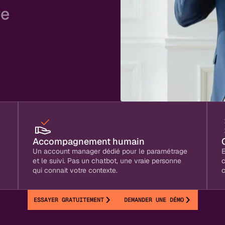
re
plus
os clients, et plus de
se fait vraiment la
Accompagnement humain
Un account manager dédié pour le paramétrage
E
et le suivi. Pas un chatbot, une vraie personne
qui connait votre contexte.
c
ESSAYER GRATUITEMENT
DEMANDER UNE DÉMO