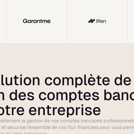
lution complète de
n des comptes ban
otre entreprise
lètement la gestion de vos comptes bancaires professionnels.
e et sécurise l'ensemble de vos flux financiers pour vous per
se et votre croissance.