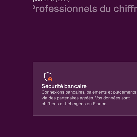
Professionnels du chiff
Automatisez la donnée, conseillez 
Des chiffres fiables en automatique pour v
temps pour le conseil (là où votre experti
différence).
Sécurité bancaire
Connexions bancaires, paiements et placements
via des partenaires agréés. Vos données sont
chiffrées et hébergées en France.