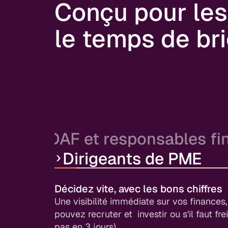
Conçu pour les
le temps de bri
DAF et responsables fi
Dirigeants de PME
Optimisez votre pilotage de trésorer
Toute votre trésorerie centralisée, des pré
de temps pour l’analyse (là où vous avez
Décidez vite, avec les bons chiffres
ajoutée).
Une visibilité immédiate sur vos finances,
pouvez recruter et investir ou s'il faut fre
pas en 3 jours)