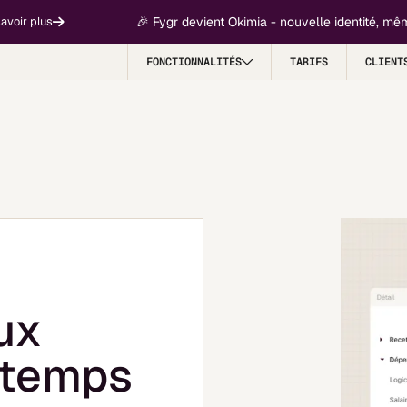
🎉 Fygr devient Okimia - nouvelle identité, même mis
lus
FONCTIONNALITÉS
TARIFS
CLIENT
lux
 temps