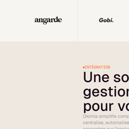
INTÉGRATION
Une so
gestio
pour v
Okimia simplifie comp
centralise, automatis
concentrer sur l'analy