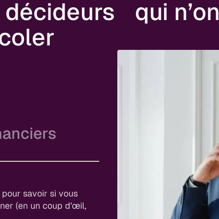
 décideurs qui n’on
coler
nanciers
ie
visions fiables, et plus
 une vraie valeur
 pour savoir si vous
iner (en un coup d'œil,