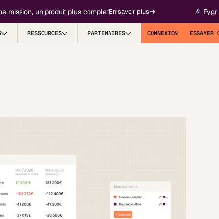
sion, un produit plus complet
🎉 Fygr devien
En savoir plus
S
RESSOURCES
PARTENAIRES
CONNEXION
ESSAYER 