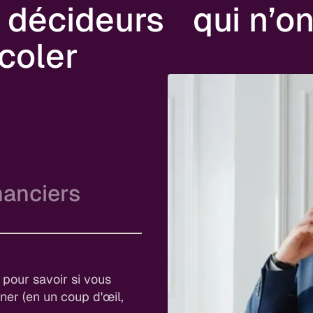
 décideurs qui n’on
coler
nanciers
ie
visions fiables, et plus
 une vraie valeur
 pour savoir si vous
iner (en un coup d'œil,