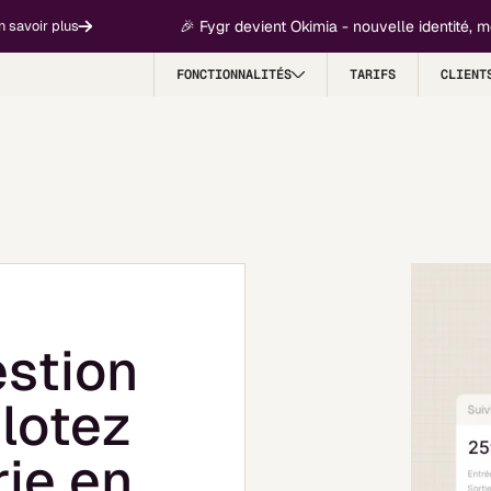
🎉 Fygr devient Okimia - nouvelle identité, même m
 plus
FONCTIONNALITÉS
TARIFS
CLIENT
estion
ilotez
rie en