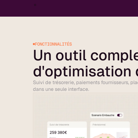
FONCTIONNALITÉS
Un outil compl
d'optimisation 
Suivi de trésorerie, paiements fournisseurs, p
dans une seule interface.