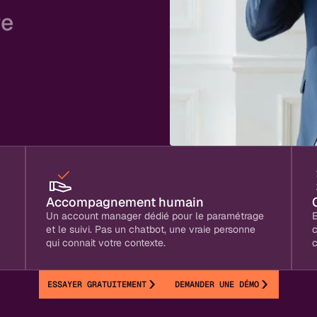
re
plus
os clients, et plus de
se fait vraiment la
Accompagnement humain
Un account manager dédié pour le paramétrage
E
et le suivi. Pas un chatbot, une vraie personne
qui connait votre contexte.
c
ESSAYER GRATUITEMENT
DEMANDER UNE DÉMO