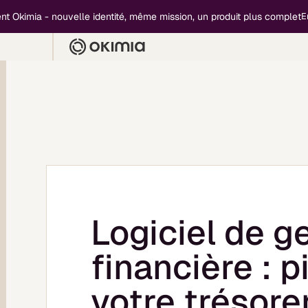
mia - nouvelle identité, même mission, un produit plus complet
En savoir
Logiciel de g
financière : p
votre trésore