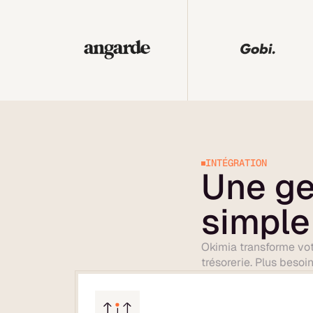
INTÉGRATION
Une ge
simple
Okimia transforme vot
trésorerie. Plus besoi