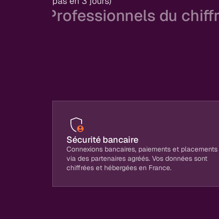
pas en 3 jours)
Professionnels du chiff
Automatisez la donnée, conseillez 
Des chiffres fiables en automatique pour v
temps pour le conseil (là où votre experti
différence).
Sécurité bancaire
Connexions bancaires, paiements et placements
via des partenaires agréés. Vos données sont
chiffrées et hébergées en France.