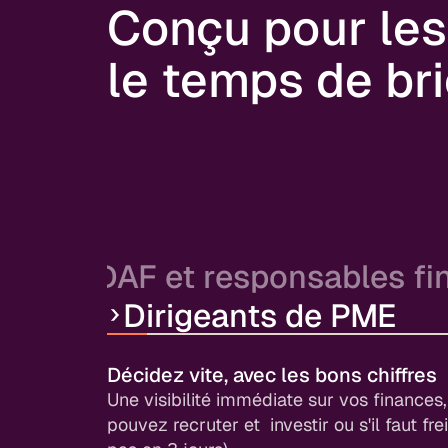
Conçu pour les
le temps de bri
DAF et responsables fi
Dirigeants de PME
Optimisez votre pilotage de trésorer
Toute votre trésorerie centralisée, des pré
de temps pour l’analyse (là où vous avez
Décidez vite, avec les bons chiffres
ajoutée).
Une visibilité immédiate sur vos finances,
pouvez recruter et investir ou s'il faut fre