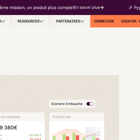
ission, un produit plus complet
🎉 Fygr devi
En savoir plus
S
RESSOURCES
PARTENAIRES
CONNEXION
ESSAYER 