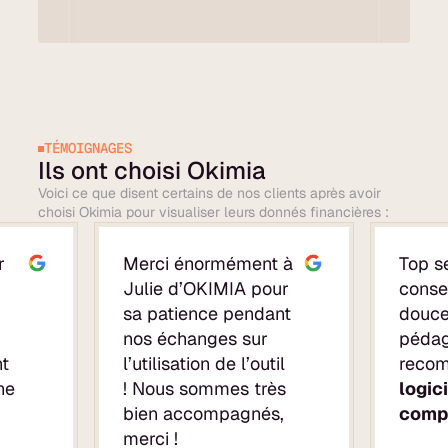
TÉMOIGNAGES
Ils ont choisi Okimia
Voici ce que disent certains de nos clients après avoir
choisi Okimia pour visualiser leurs donnés financières :
r
Merci énormément à
Top s
Julie d’OKIMIA pour
consei
sa patience pendant
douce
nos échanges sur
pédag
nt
l’utilisation de l’outil
reco
ne
! Nous sommes très
logic
bien accompagnés,
comp
merci !