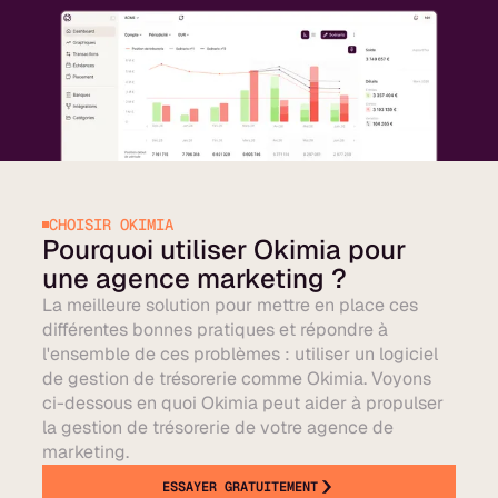
CHOISIR OKIMIA
Pourquoi utiliser Okimia pour
une agence marketing ?
La meilleure solution pour mettre en place ces
différentes bonnes pratiques et répondre à
l'ensemble de ces problèmes : utiliser un logiciel
de gestion de trésorerie comme Okimia. Voyons
ci-dessous en quoi Okimia peut aider à propulser
la gestion de trésorerie de votre agence de
marketing.
ESSAYER GRATUITEMENT