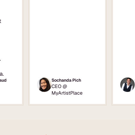
t
.
a.
aud
Sochanda Pich
CEO @
MyArtistPlace