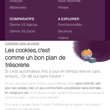
Podcast
Nous rejoindre
Webinaires
Presse
COMPARATIFS
A EXPLORER
Okimia VS Agicap
Fonctionnalités
Okimia VS Excel
Secteurs
Vidéos
NOUS RETROUVER
CONTACT
RÉSEAUX SOCIAUX
hello@okimia.com
LinkedIn
01 76 50 33 88
Facebook
Youtube
Instagram