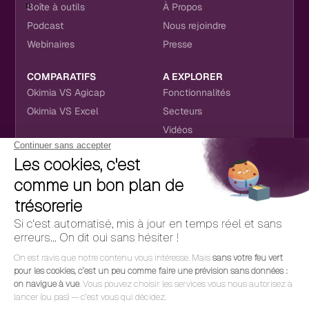
Boîte à outils
À Propos
Podcast
Nous rejoindre
Webinaires
Presse
COMPARATIFS
A EXPLORER
Okimia VS Agicap
Fonctionnalités
Okimia VS Excel
Secteurs
Vidéos
NOUS RETROUVER
CONTACT
RÉSEAUX SOCIAUX
hello@okimia.com
LinkedIn
01 76 50 33 88
Facebook
Youtube
Instagram