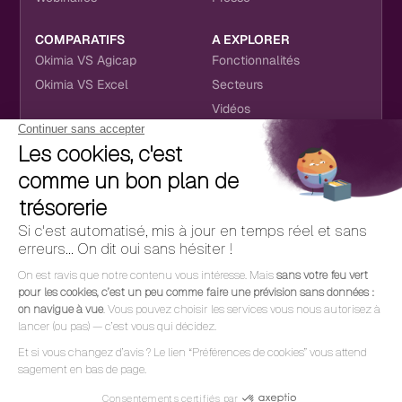
COMPARATIFS
A EXPLORER
Okimia VS Agicap
Fonctionnalités
Okimia VS Excel
Secteurs
Vidéos
NOUS RETROUVER
CONTACT
RÉSEAUX SOCIAUX
hello@okimia.com
LinkedIn
01 76 50 33 88
Facebook
Youtube
Instagram
CGU
RGPD
Cookies
Mentions légales
Politique de confidentialité
© 2026 Okimia | Design & Dev par
Alasta
et
Ouiflow