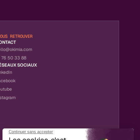
NOUS RETROUVER
ONTACT
ello@okimia.com
1 76 50 33 88
ÉSEAUX SOCIAUX
nkedIn
acebook
outube
nstagram