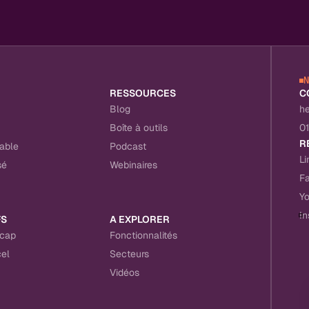
RESSOURCES
C
Blog
h
Boîte à outils
0
R
able
Podcast
Li
sé
Webinaires
F
Y
I
FS
A EXPLORER
icap
Fonctionnalités
el
Secteurs
Vidéos