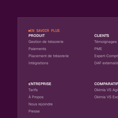
EN SAVOIR PLUS
PRODUIT
CLIENTS
Gestion de trésorerie
Témoignages
Paiements
PME
Placement de trésorerie
Expert-Compt
Intégrations
DAF externali
ENTREPRISE
COMPARATI
Tarifs
Okimia VS Ag
À Propos
Okimia VS Exc
Nous rejoindre
Presse