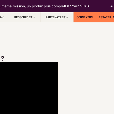
 même mission, un produit plus complet
🎉 F
En savoir plus
S
RESSOURCES
PARTENAIRES
CONNEXION
ESSAYER 
 ?