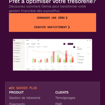
Prêt à optimiser votre trésorerie?
Découvrez comment Okimia peut transformer votre
gestion financière dès aujourd'hui.
DEMANDER UNE DÉMO
ESSAYER GRATUITEMENT
EN SAVOIR PLUS
PRODUIT
CLIENTS
Gestion de trésorerie
Témoignages
Paiements
PME