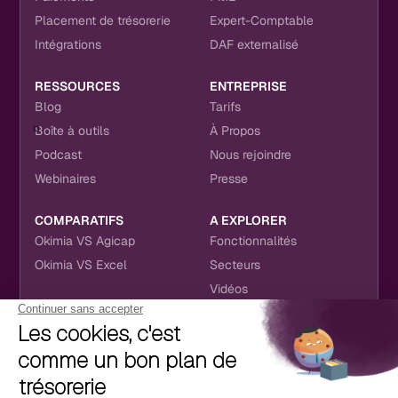
Placement de trésorerie
Expert-Comptable
Intégrations
DAF externalisé
RESSOURCES
ENTREPRISE
Blog
Tarifs
Boîte à outils
À Propos
Podcast
Nous rejoindre
Webinaires
Presse
COMPARATIFS
A EXPLORER
Okimia VS Agicap
Fonctionnalités
Okimia VS Excel
Secteurs
Vidéos
NOUS RETROUVER
CONTACT
RÉSEAUX SOCIAUX
hello@okimia.com
LinkedIn