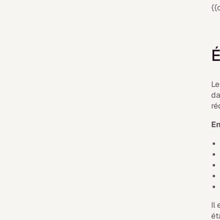
{{
É
Le
da
ré
En
Il
ét