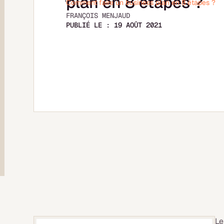
plan en 8 étapes ?
Comment faire un business plan en 8 étapes ?
FRANÇOIS MENJAUD
PUBLIÉ LE :
19 AOÛT 2021
L