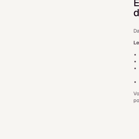
É
d
Da
Le
Vo
po