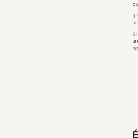
qu
Il
hi
Si
le
re
É