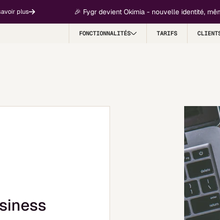
🎉 Fygr devient Okimia - nouvelle identité, même mi
 plus
FONCTIONNALITÉS
TARIFS
CLIENT
siness