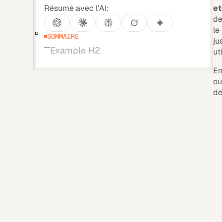
Résumé avec l’AI:
et
de
le
SOMMAIRE
ju
Example H2
ut
En
ou
de