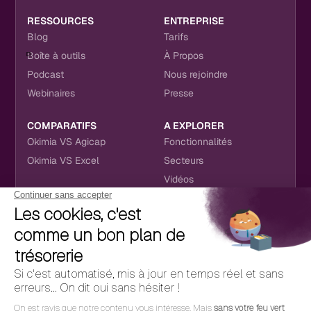
RESSOURCES
ENTREPRISE
Blog
Tarifs
Boîte à outils
À Propos
Podcast
Nous rejoindre
Webinaires
Presse
COMPARATIFS
A EXPLORER
Okimia VS Agicap
Fonctionnalités
Okimia VS Excel
Secteurs
Vidéos
NOUS RETROUVER
CONTACT
RÉSEAUX SOCIAUX
hello@okimia.com
LinkedIn
01 76 50 33 88
Facebook
Youtube
Instagram