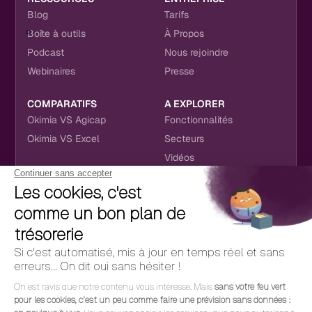
Blog
Tarifs
Boîte à outils
À Propos
Podcast
Nous rejoindre
Webinaires
Presse
COMPARATIFS
A EXPLORER
Okimia VS Agicap
Fonctionnalités
Okimia VS Excel
Secteurs
Vidéos
NOUS RETROUVER
CONTACT
RÉSEAUX SOCIAUX
hello@okimia.com
LinkedIn
01 76 50 33 88
Facebook
Youtube
Instagram