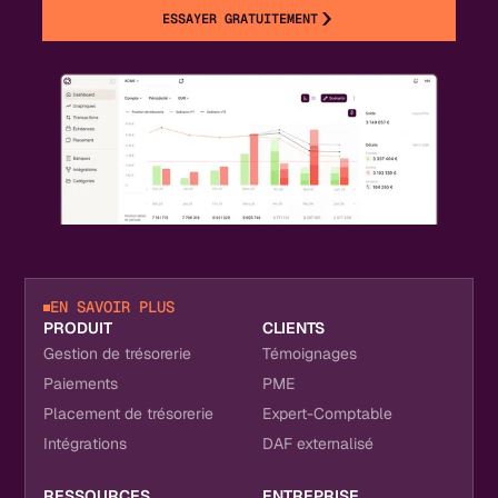
ESSAYER GRATUITEMENT
EN SAVOIR PLUS
PRODUIT
CLIENTS
Gestion de trésorerie
Témoignages
Paiements
PME
Placement de trésorerie
Expert-Comptable
Intégrations
DAF externalisé
RESSOURCES
ENTREPRISE