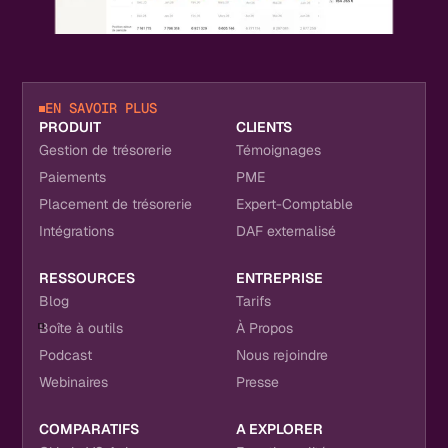
EN SAVOIR PLUS
PRODUIT
CLIENTS
Gestion de trésorerie
Témoignages
Paiements
PME
Placement de trésorerie
Expert-Comptable
Intégrations
DAF externalisé
RESSOURCES
ENTREPRISE
Blog
Tarifs
Boîte à outils
À Propos
Podcast
Nous rejoindre
Webinaires
Presse
COMPARATIFS
A EXPLORER