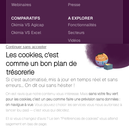
Webinaires
Presse
COMPARATIFS
A EXPLORER
Okimia VS Agicap
Fonctionnalités
Okimia VS Excel
Secteurs
Vidéos
NOUS RETROUVER
CONTACT
RÉSEAUX SOCIAUX
hello@okimia.com
LinkedIn
01 76 50 33 88
Facebook
Youtube
Instagram
CGU
RGPD
Cookies
Mentions légales
Politique de confidentialité