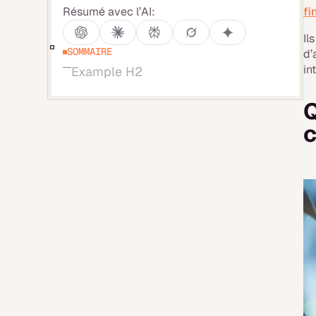
Résumé avec l’AI:
fi
Il
SOMMAIRE
d’
in
Example H2
Q
c