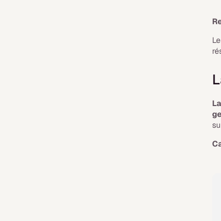
R
Le
ré
L
La
ge
su
Ca