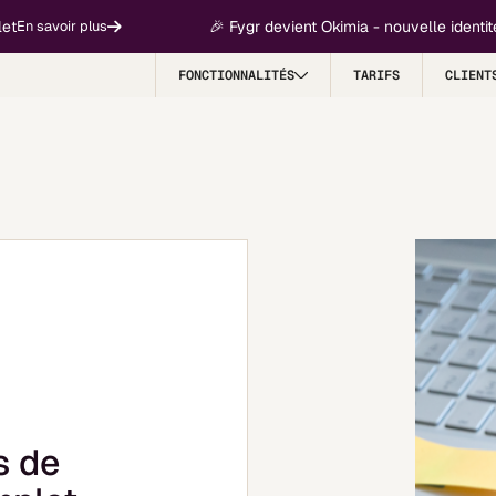
🎉 Fygr devient Okimia - nouvelle identité, même
oir plus
FONCTIONNALITÉS
TARIFS
CLIENT
s de