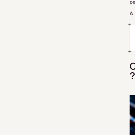
p
A 
C