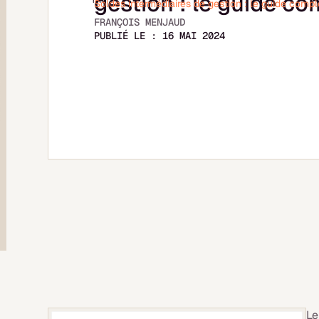
gestion : le guide co
Soldes intermédiaires de gestion : le guide compl
FRANÇOIS MENJAUD
PUBLIÉ LE :
16 MAI 2024
L