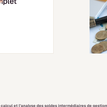
mplet
et
e
calcul et l’analyse des soldes intermédiaires de gestio