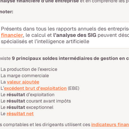
analyse financière d’une entreprise
et en comprendre les 
noter:
Présents dans tous les rapports annuels des entreprise
financier
, le calcul et
l’analyse des SIG
peuvent désor
spécialisés et l’intelligence artificielle
 existe
9 principaux soldes intermédiaires de gestion en 
La production de l’exercice
La marge commerciale
La
valeur ajoutée
L’
excédent brut d’exploitation
(EBE)
Le
résultat
d’exploitation
Le
résultat
courant avant impôts
Le
résultat
exceptionnel
Le
résultat
net
s comptables et les dirigeants utilisent ces
indicateurs finan