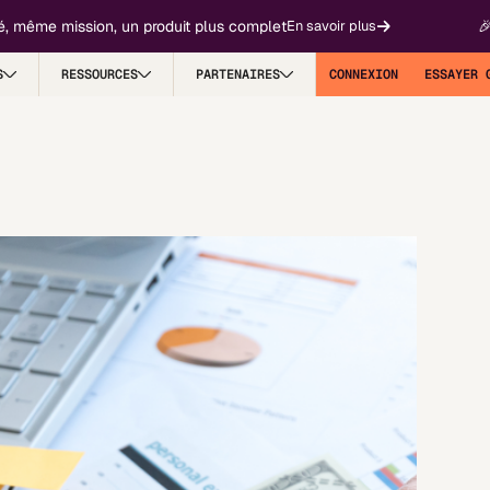
 mission, un produit plus complet
🎉 Fygr de
En savoir plus
S
RESSOURCES
PARTENAIRES
CONNEXION
ESSAYER 