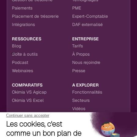
Paiements
PME
Placement de trésorerie
Expert-Comptable
Intégrations
DAF externalisé
RESSOURCES
ENTREPRISE
Blog
Tarifs
Boîte à outils
À Propos
Podcast
Nous rejoindre
Webinaires
Presse
COMPARATIFS
A EXPLORER
Okimia VS Agicap
Fonctionnalités
Okimia VS Excel
Secteurs
Vidéos
NOUS RETROUVER
CONTACT
RÉSEAUX SOCIAUX