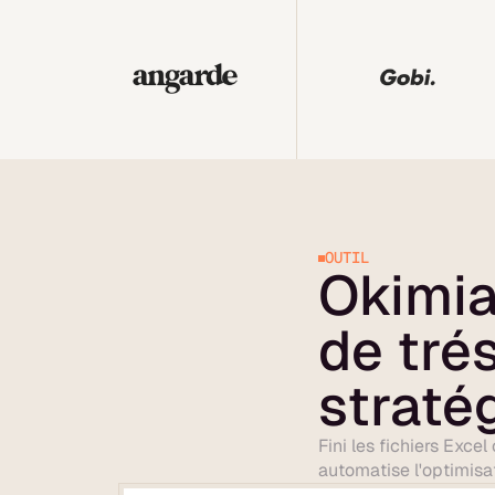
OUTIL
Okimia
de tré
straté
Fini les fichiers Exce
automatise l'optimisat