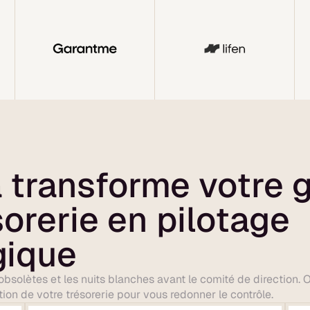
 transforme votre 
sorerie en pilotage
gique
l obsolètes et les nuits blanches avant le comité de direction. 
ion de votre trésorerie pour vous redonner le contrôle.