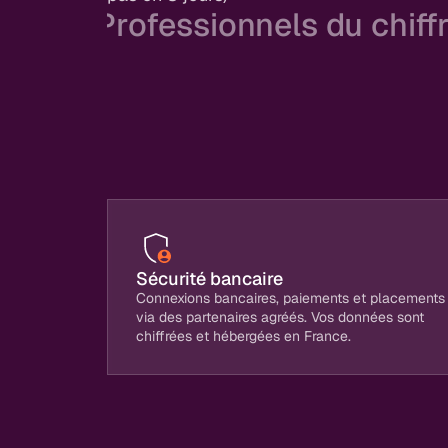
Professionnels du chiff
Automatisez la donnée, conseillez 
Des chiffres fiables en automatique pour v
temps pour le conseil (là où votre experti
différence).
Sécurité bancaire
Connexions bancaires, paiements et placements
via des partenaires agréés. Vos données sont
chiffrées et hébergées en France.