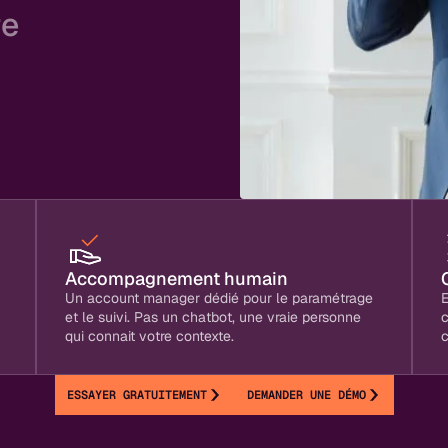
re
plus
os clients, et plus de
se fait vraiment la
Accompagnement humain
Un account manager dédié pour le paramétrage
E
et le suivi. Pas un chatbot, une vraie personne
qui connait votre contexte.
c
ESSAYER GRATUITEMENT
DEMANDER UNE DÉMO