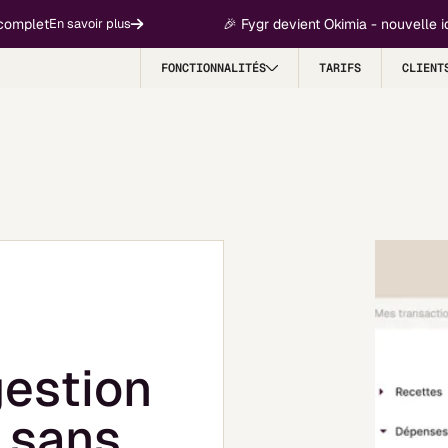
et
🎉 Fygr devient Okimia - nouvelle identit
En savoir plus
FONCTIONNALITÉS
TARIFS
CLIENT
gestion
, sans