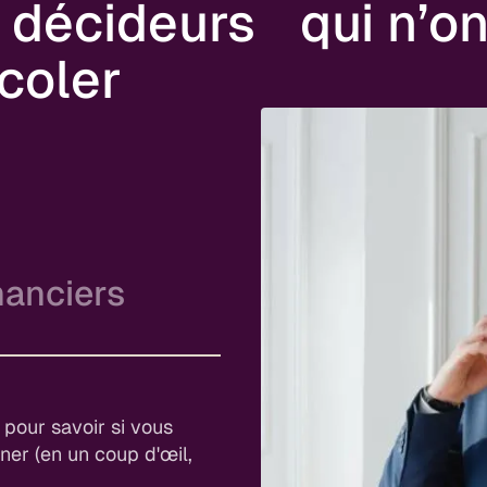
 décideurs qui n’on
coler
nanciers
ie
visions fiables, et plus
 une vraie valeur
 pour savoir si vous
iner (en un coup d'œil,