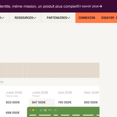
é, même mission, un produit plus complet
🎉
En savoir plus
S
RESSOURCES
PARTENAIRES
CONNEXION
ESSAYER 