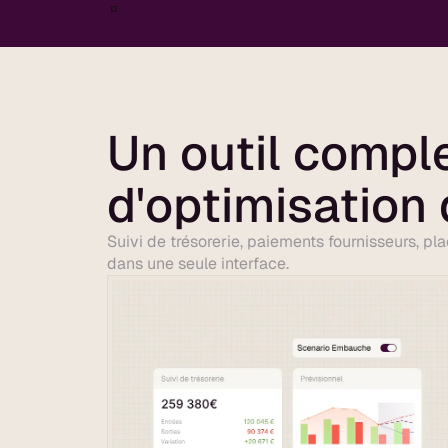
Un outil compl
d'optimisation 
Suivi de trésorerie, paiements fournisseurs, p
dans une seule interface.