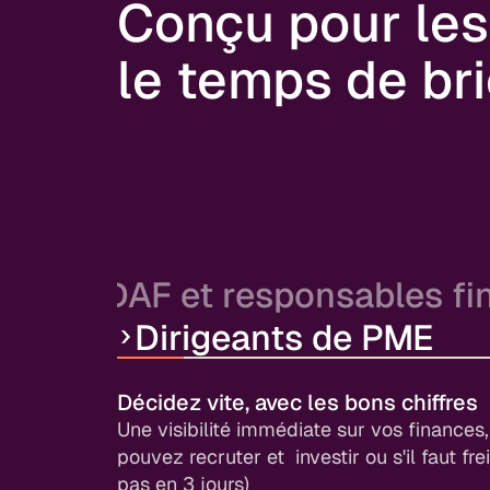
Conçu pour les
le temps de bri
DAF et responsables fi
Dirigeants de PME
Optimisez votre pilotage de trésorer
Toute votre trésorerie centralisée, des pré
de temps pour l’analyse (là où vous avez
Décidez vite, avec les bons chiffres
ajoutée).
Une visibilité immédiate sur vos finances,
pouvez recruter et investir ou s'il faut fre
pas en 3 jours)