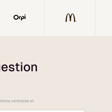
gestion
Okimia centralise et