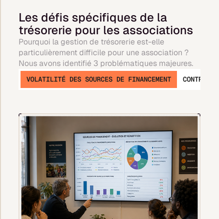
Les défis spécifiques de la
trésorerie pour les associations
Pourquoi la gestion de trésorerie est-elle
particulièrement difficile pour une association ?
Nous avons identifié 3 problématiques majeures.
VOLATILITÉ DES SOURCES DE FINANCEMENT
CONTRAINT