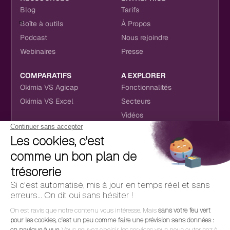
Blog
Tarifs
Boîte à outils
À Propos
Podcast
Nous rejoindre
Webinaires
Presse
COMPARATIFS
A EXPLORER
Okimia VS Agicap
Fonctionnalités
Okimia VS Excel
Secteurs
Vidéos
NOUS RETROUVER
CONTACT
RÉSEAUX SOCIAUX
hello@okimia.com
LinkedIn
01 76 50 33 88
Facebook
Youtube
Instagram