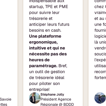
indispensable aux
comme
startup, TPE et PME
chez 
pour suivre leur
vraim
trésorerie et
et au 
anticiper leurs futurs
une fo
besoins en cash.
fourn
Une plateforme
logici
ergonomique,
là un
intuitive et qui ne
vendre
nécessite pas des
souci
heures de
l'exp
paramétrage.
Bref,
utilis
un outil de gestion
reco
de trésorerie idéal
fortem
pour piloter son
entreprise!
Stéphane Jolly
Savoie
Président Agence
ttes
Régionale @ BDDD