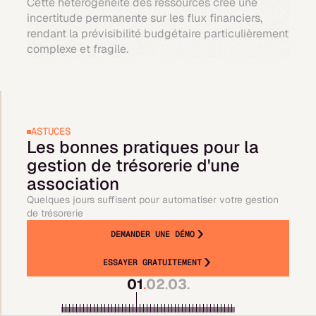
Cette hétérogénéité des ressources crée une
incertitude permanente sur les flux financiers,
rendant la prévisibilité budgétaire particulièrement
complexe et fragile.
ASTUCES
Les bonnes pratiques pour la
gestion de trésorerie d'une
association
Quelques jours suffisent pour automatiser votre gestion
de trésorerie
DEMANDER UNE DÉMO
ESSAYER GRATUITEMENT
01
.
02
.
03
.