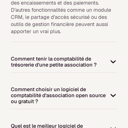
des encaissements et des paiements.
D'autres fonctionnalités comme un module
CRM, le partage d'accès sécurisé ou des
outils de gestion financière peuvent aussi
apporter un vrai plus.
Comment tenir la comptabilité de
trésorerie d'une petite association ?
La comptabilité de trésorerie consiste à
enregistrer uniquement les encaissements et
Comment choisir un logiciel de
les paiements. Pour les petites associations,
comptabilité d'association open source
un logiciel trésorerie pour une association
ou gratuit ?
simplifie grandement cette gestion. Il permet
au trésorier de gagner du temps grâce à
Lors du choix d'un logiciel de comptabilité
l'automatisation et d'assurer un suivi clair de
d'association open source ou d'un logiciel de
l'activité.
Quel est le meilleur logiciel de
gestion d'association 100% gratuit, il faut