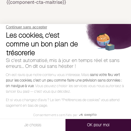
{{component-cta-maitrise}}
NEWSLETTER
L'essentiel, une fois par mois
Articles, podcasts et nouveautés produit sélectionnés
chaque mois. Rien d'inutile dans votre boîte mail.
En vous inscrivant, vous acceptez nos
conditions
d'utilisation
et notre
politique de confidentialité.
S'INSCRIRE