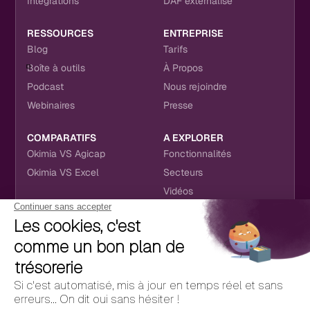
Intégrations
DAF externalisé
RESSOURCES
ENTREPRISE
Blog
Tarifs
Boîte à outils
À Propos
Podcast
Nous rejoindre
Webinaires
Presse
COMPARATIFS
A EXPLORER
Okimia VS Agicap
Fonctionnalités
Okimia VS Excel
Secteurs
Vidéos
NOUS RETROUVER
CONTACT
RÉSEAUX SOCIAUX
hello@okimia.com
LinkedIn
01 76 50 33 88
Facebook
Youtube