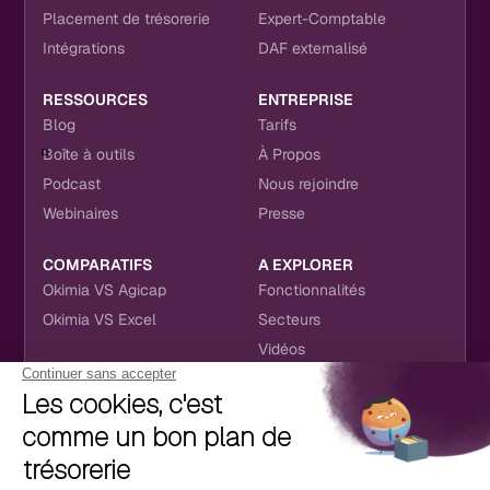
Placement de trésorerie
Expert-Comptable
Intégrations
DAF externalisé
RESSOURCES
ENTREPRISE
Blog
Tarifs
Boîte à outils
À Propos
Podcast
Nous rejoindre
Webinaires
Presse
COMPARATIFS
A EXPLORER
Okimia VS Agicap
Fonctionnalités
Okimia VS Excel
Secteurs
Vidéos
NOUS RETROUVER
CONTACT
RÉSEAUX SOCIAUX
hello@okimia.com
LinkedIn
01 76 50 33 88
Facebook