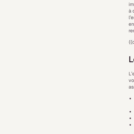
im
à 
l’
en
re
{{
L
L’
vo
as