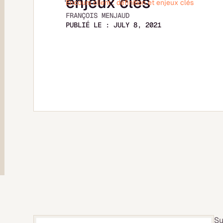
enjeux clés
Encours client : définition et enjeux clés
FRANÇOIS MENJAUD
PUBLIÉ LE :
JULY 8, 2021
Su