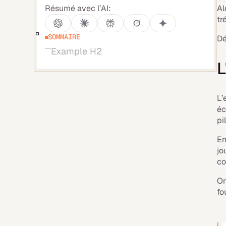
Résumé avec l’AI:
Al
tr
SOMMAIRE
Dé
Example H2
L
L’
éc
pi
En
jo
co
On
fo