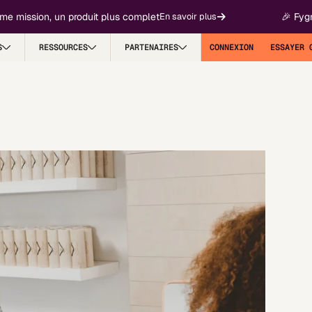
sion, un produit plus complet
🎉 Fygr devien
En savoir plus
S
RESSOURCES
PARTENAIRES
CONNEXION
ESSAYER 