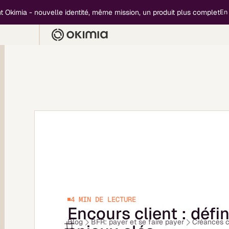
a - nouvelle identité, même mission, un produit plus complet
En savoir 
4 MIN
DE LECTURE
Encours client : défin
Blog
BFR: payer et se faire payer
Créances c