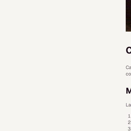
C
Ca
co
M
La