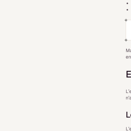
Ma
en
E
L’
n’
L
L’