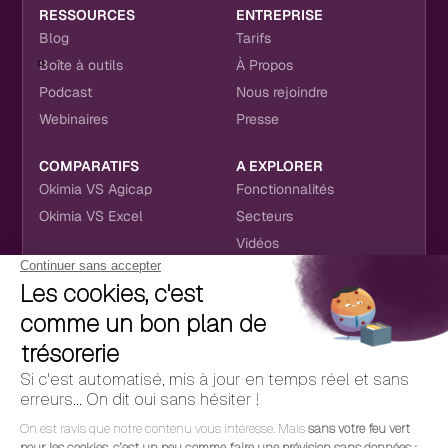
RESSOURCES
ENTREPRISE
Blog
Tarifs
Boîte à outils
À Propos
Podcast
Nous rejoindre
Webinaires
Presse
COMPARATIFS
A EXPLORER
Okimia VS Agicap
Fonctionnalités
Okimia VS Excel
Secteurs
Vidéos
NOUS RETROUVER
CONTACT
RÉSEAUX SOCIAUX
hello@okimia.com
LinkedIn
01 76 50 33 88
Facebook
Youtube
Instagram