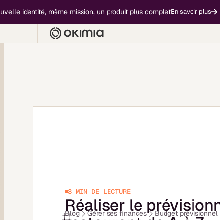
 identité, même mission, un produit plus complet
En savoir plus
8 MIN
DE LECTURE
Réaliser le prévision
Blog
Gérer ses finances
Budget prévisionnel