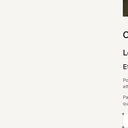
C
L
E
Po
at
Pa
qu