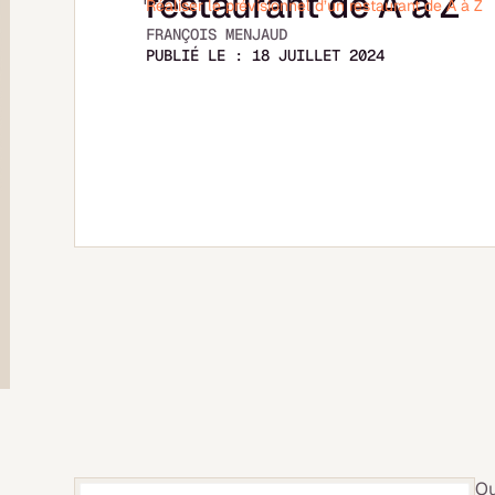
restaurant de A à Z
Réaliser le prévisionnel d’un restaurant de A à Z
FRANÇOIS MENJAUD
PUBLIÉ LE :
18 JUILLET 2024
Ou