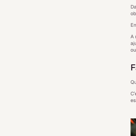
Da
ob
En
A 
aj
ou
F
Qu
C’
es