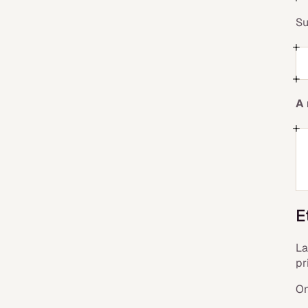
Su
A 
E
La
pr
On