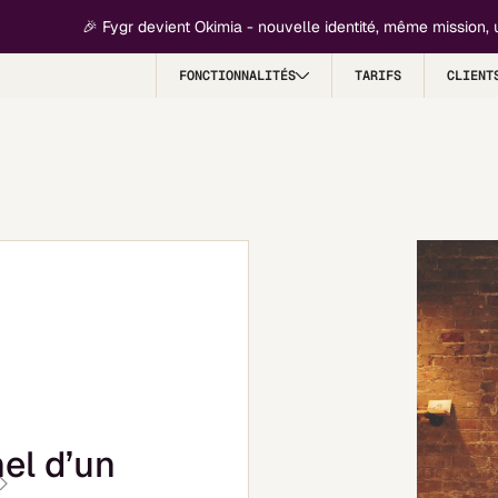
🎉 Fygr devient Okimia - nouvelle identité, même mission, un pro
FONCTIONNALITÉS
TARIFS
CLIENT
nel d’un