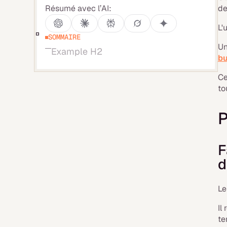
Résumé avec l’AI:
de
L'
SOMMAIRE
U
Example H2
bu
Ce
to
P
F
d
Le
Il
t