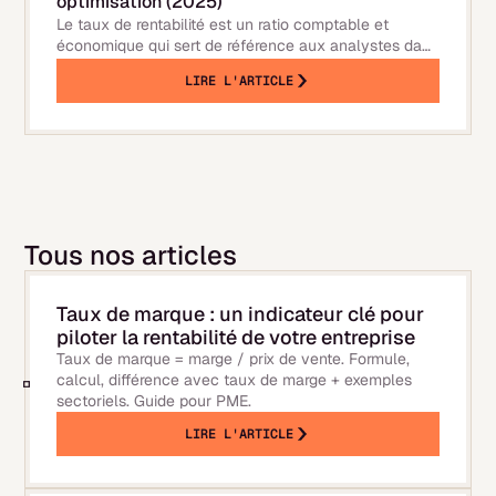
optimisation (2025)
Le taux de rentabilité est un ratio comptable et
économique qui sert de référence aux analystes dans
l'évaluation de la performance des entreprises. Il est
LIRE L'ARTICLE
aussi un indicateur de la qualité d'un investissement.
En fonction des éléments utilisés pour le calculer, il
peut désigner la rentabilité
Tous nos articles
Taux de marque : un indicateur clé pour
piloter la rentabilité de votre entreprise
Taux de marque = marge / prix de vente. Formule,
calcul, différence avec taux de marge + exemples
sectoriels. Guide pour PME.
LIRE L'ARTICLE