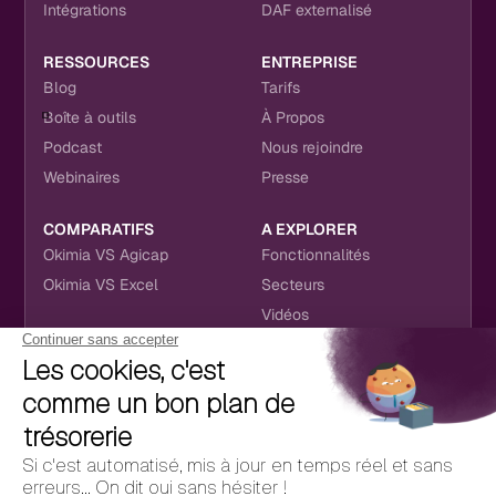
Intégrations
DAF externalisé
RESSOURCES
ENTREPRISE
Blog
Tarifs
Boîte à outils
À Propos
Podcast
Nous rejoindre
Webinaires
Presse
COMPARATIFS
A EXPLORER
Okimia VS Agicap
Fonctionnalités
Okimia VS Excel
Secteurs
Vidéos
NOUS RETROUVER
CONTACT
RÉSEAUX SOCIAUX
hello@okimia.com
LinkedIn
01 76 50 33 88
Facebook
Youtube