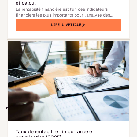
et calcul
La rentabilité financière est l'un des indicateurs
financiers les plus importants pour l'analyse des
performances d'une entreprise ou d'un projet. Dans
LIRE L'ARTICLE
cet article, nous vous montrons de quoi il s'agit et
quelles sont ses composantes, et évoquons
également le mode de calcul de la rentabilité
Taux de rentabilité : importance et