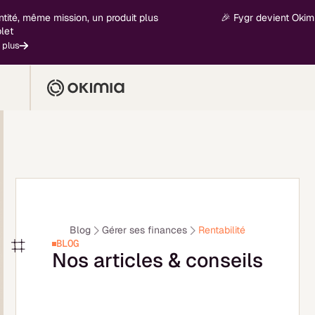
té, même mission, un produit plus
🎉 Fygr devient Okimia -
us
Blog
Gérer ses finances
Rentabilité
BLOG
Nos articles & conseils