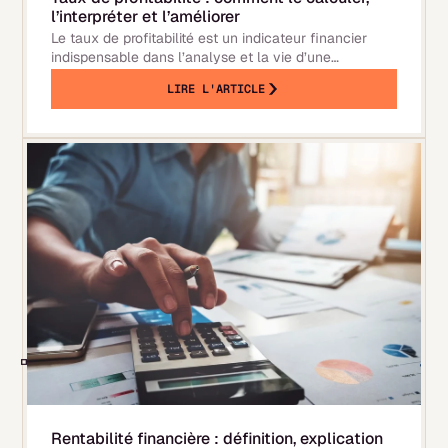
l’interpréter et l’améliorer
Le taux de profitabilité est un indicateur financier
indispensable dans l’analyse et la vie d’une
entreprise. Il permet notamment de s’assurer de la
LIRE L'ARTICLE
viabilité économique d’un projet entrepreneurial, et de
prendre des décisions importantes lors de la mise en
œuvre de projets d’investissement. Mais
Rentabilité financière : définition, explication