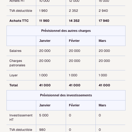
Achats HT
10 000
12 000
15 000
TVA déductible
1 960
2 352
2 940
Achats TTC
11 960
14 352
17 940
Prévisionnel des autres charges
Janvier
Février
Mars
Salaires
20 000
20 000
20 000
Charges
20 000
20 000
20 000
patronales
Loyer
1 000
1 000
1 000
Total
41 000
41 000
41 000
Prévisionnel des investissements
Janvier
Février
Mars
Investissement
5 000
0
0
HT
TVA déductible
980
0
0