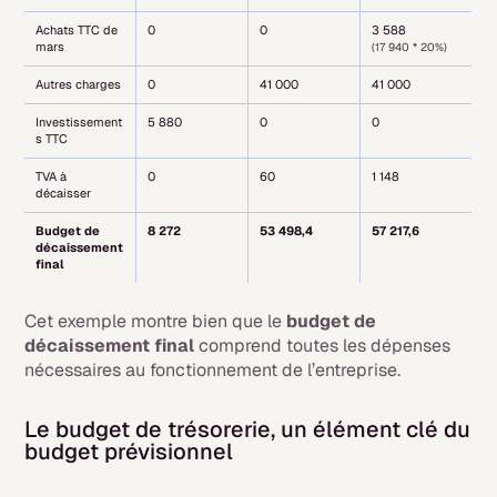
Achats TTC de
0
0
3 588
mars
(17 940 * 20%)
Autres charges
0
41 000
41 000
Investissement
5 880
0
0
s TTC
TVA à
0
60
1 148
décaisser
Budget de
8 272
53 498,4
57 217,6
décaissement
final
Cet exemple montre bien que le
budget de
décaissement final
comprend toutes les dépenses
nécessaires au fonctionnement de l’entreprise.
Le budget de trésorerie, un élément clé du
budget prévisionnel