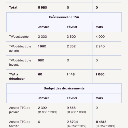
Total
5 980
0
0
Prévisionnel de TVA
Janvier
Février
Mars
TVA collectée
3 000
3 500
4 000
TVA déductible
1 960
2 352
2 940
achats
TVA déductible
980
0
0
invest.
TVA à
60
1 148
1 060
décaisser
Budget des décaissements
Janvier
Février
Mars
Achats TTC de
2 392
9 568
0
janvier
(11 960 * 20%)
(11 960 * 80%)
Achats TTC de
0
2 870,4
11 481,6
février
(14 352 * 20%)
(14 352 * 80%)