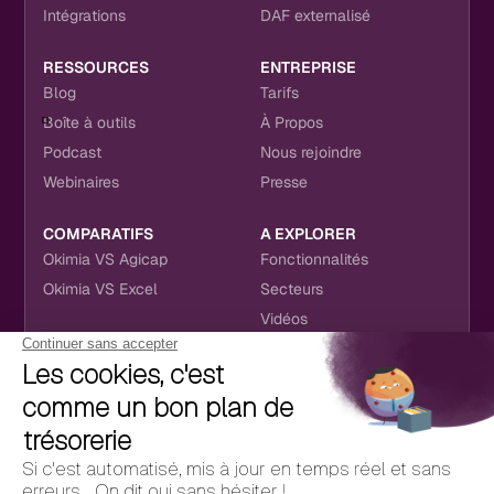
Intégrations
DAF externalisé
RESSOURCES
ENTREPRISE
Blog
Tarifs
Boîte à outils
À Propos
Podcast
Nous rejoindre
Webinaires
Presse
COMPARATIFS
A EXPLORER
Okimia VS Agicap
Fonctionnalités
Okimia VS Excel
Secteurs
Vidéos
NOUS RETROUVER
CONTACT
RÉSEAUX SOCIAUX
hello@okimia.com
LinkedIn
01 76 50 33 88
Facebook
Youtube