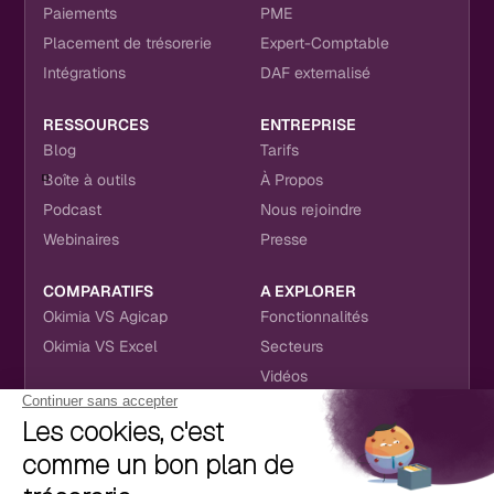
Paiements
PME
Placement de trésorerie
Expert-Comptable
Intégrations
DAF externalisé
RESSOURCES
ENTREPRISE
Blog
Tarifs
Boîte à outils
À Propos
Podcast
Nous rejoindre
Webinaires
Presse
COMPARATIFS
A EXPLORER
Okimia VS Agicap
Fonctionnalités
Okimia VS Excel
Secteurs
Vidéos
NOUS RETROUVER
CONTACT
RÉSEAUX SOCIAUX
hello@okimia.com
LinkedIn