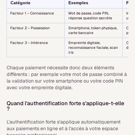
Catégorie
Exemples
Prin
Facteur 1 – Connaissance
Mot de passe, code PIN,
Info
réponse question secrète
uniq
Facteur 2 – Possession
Smartphone, token physique,
Obje
carte bancaire
par l
Facteur 3 – Inhérence
Empreinte digitale,
Cara
reconnaissance faciale, scan
du ti
iris
Chaque paiement nécessite donc deux éléments
différents : par exemple votre mot de passe combiné à
la validation sur votre smartphone ou votre code PIN
avec votre empreinte digitale.
Quand l'authentification forte s'applique-t-elle
?
L'authentification forte s'applique automatiquement
aux paiements en ligne et à l'accès à votre espace