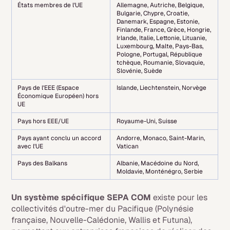
États membres de l'UE
Allemagne, Autriche, Belgique,
Bulgarie, Chypre, Croatie,
Danemark, Espagne, Estonie,
Finlande, France, Grèce, Hongrie,
Irlande, Italie, Lettonie, Lituanie,
Luxembourg, Malte, Pays-Bas,
Pologne, Portugal, République
tchèque, Roumanie, Slovaquie,
Slovénie, Suède
Pays de l'EEE (Espace
Islande, Liechtenstein, Norvège
Économique Européen) hors
UE
Pays hors EEE/UE
Royaume-Uni, Suisse
Pays ayant conclu un accord
Andorre, Monaco, Saint-Marin,
avec l'UE
Vatican
Pays des Balkans
Albanie, Macédoine du Nord,
Moldavie, Monténégro, Serbie
Un système spécifique SEPA COM
existe pour les
collectivités d'outre-mer du Pacifique (Polynésie
française, Nouvelle-Calédonie, Wallis et Futuna),