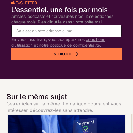
NEWSLETTER
L'essentiel, une fois par mois
Articles, podcasts et nouveautés produit sélectionnés
chaque mois. Rien d'inutile dans votre boîte mail.
En vous inscrivant, vous acceptez nos
conditions
d'utilisation
et notre
politique de confidentialité.
S'INSCRIRE
Sur le même sujet
Ces articles sur la même thématique pourraient vous
intéresser, découvrez-les sans attendre.