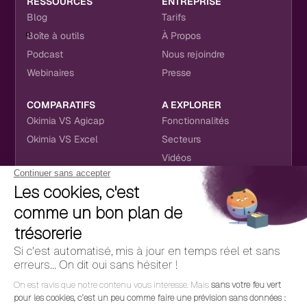
RESSOURCES
ENTREPRISE
Blog
Tarifs
Boîte à outils
À Propos
Podcast
Nous rejoindre
Webinaires
Presse
COMPARATIFS
A EXPLORER
Okimia VS Agicap
Fonctionnalités
Okimia VS Excel
Secteurs
Vidéos
NOUS RETROUVER
CONTACT
RÉSEAUX SOCIAUX
hello@okimia.com
LinkedIn
01 76 50 33 88
Facebook
Youtube
Instagram