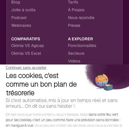
Blog
Tarifs
Boîte à outils
À Propos
Podcast
Nous rejoindre
Webinaires
Presse
COMPARATIFS
A EXPLORER
Okimia VS Agicap
Fonctionnalités
Okimia VS Excel
Secteurs
Vidéos
NOUS RETROUVER
CONTACT
RÉSEAUX SOCIAUX
hello@okimia.com
LinkedIn
01 76 50 33 88
Facebook
Youtube
Instagram